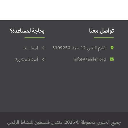
تواصل معنا
بحاجة لمساعدة؟
شارع اللنبي 12, حيفا 3309250
اتصل بنا
info@7amleh.org
أسئلة متكررة
جميع الحقوق محفوظة © 2026. منتدى فلسطين للنشاط الرقمي