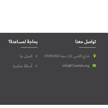
تواصل معنا
بحاجة لمساعدة؟
شارع اللنبي 12, حيفا 3309250
اتصل بنا
info@7amleh.org
أسئلة متكررة