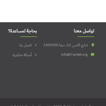
تواصل معنا
بحاجة لمساعدة؟
شارع اللنبي 12, حيفا 3309250
اتصل بنا
info@7amleh.org
أسئلة متكررة