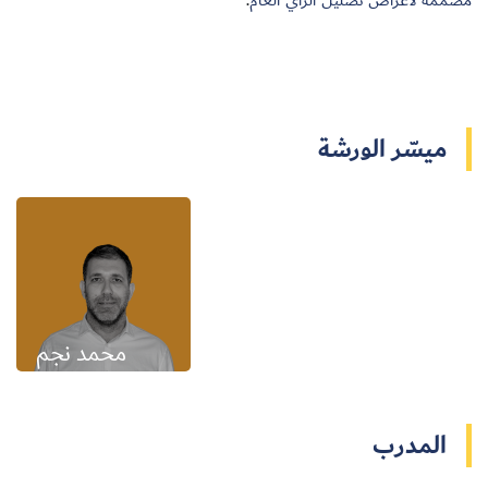
مصممة لأغراض تضليل الرأي العام
.
ميسّر الورشة
محمد نجم
المدرب