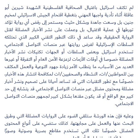
لم تكتف اسرائيل باغتيال الصحافية الفلسطينية الشهيدة شيرين أبو
عاقلة أثناء تأدية واجبها المهني بتغطية اقتحام الجيش الاسرائيلي لمخيم
جنين، بل وسعت جاهدة وبشكل حثيث ومستمر إلى رفض أي رواية تؤكد
تورطها في عملية الاغتيال، بل وعملت على نشر الأخبار المضللة لقتل
سجل الآن
الرواية الحقيقية، وقد ساعد في ذلك التطور التقني الكبير الذي تمتلكه
السلطات الإسرائيلية لفرض روايتها عبر منصات التواصل الاجتماعي،
تستخدم اسرائيل وبعض السلطات أو الجهات تكتيكات نشر الأخبار
EN
المضللة خصوصا في أوقات الأزمات لزعزعة الأمن العام أو التفرقة أو غيرها
العديد من الأسباب، ما يتطلب الأمر زيادة جهود التوعية والعمل المكثف
بين للمواطنين/ات، النشطاء والصحفيين/ات لمكافحة انتشار هذه الأخبار،
خصوصًا مع تطور التقنيات التي قد تساعد أحيانا على تصميم ونشر أخبار
مضللة ومحتوى مضلل عبر منصات التواصل الاجتماعي قد يتشابه إلى حد
كبير مع الواقع أو قد يكون مقنعا بشكل كبير لجمهور منصات التواصل
الاجتماعي.
وعليه فإن هذه الورشة ستلقي الضوء على الروايات المضللة التي وطرق
البحث عنها والعمل على مجابهتها، كذلك ستضيء على أنواع المحتوى
المضلل خصوصًا تلك التي تستخدم مقاطع بصرية وصوتية وصورًا