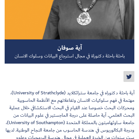
سجل الآن
آية صوفان
EN
باحثة باحثة دكتوراة في مجال استرجاع البيانات وسلوك الانسان
آية باحثة دكتوراه في جامعة ستراثكلايد (University of Strathclyde)،
مهتمة في فهم سلوكيات الانسان وتفاعلاتهم مع الأنظمة الحاسوبية
ومحركات البحث خصوصا عند القيام في البحث الاستكشافي خلال عملية
البحث العلمي. آية حاصلة على درجة الماجستير في علوم البيانات من
جامعة ساوثهامبتون بالمملكة المتحدة (University of Southampton)،
ودرجة البكالوريوس في هندسة الحاسوب من جامعة النجاح الوطنية. لديها
ست سنوات من الخبرة العملية في مجال هندسة البرمجيات وعلوم