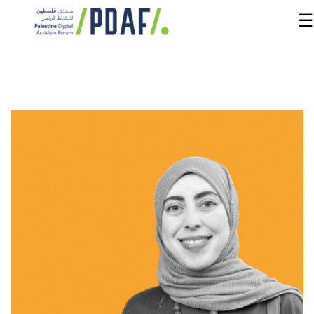
☰
الرئيسية
فعاليات
المنتدى
من
نحن
مدربون
ومتحدثون
سنوات
سابقة