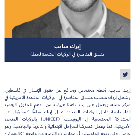
سجل الآن
إيرك سايب
EN
منسق المناصرة في الولايات المتحدة لحملة
إريك سايب، مُنظم مجتمعي ومدافع عن حقوق الإنسان في فلسطين.
يشغل إريك منصب منسق المناصرة في الولايات المتحدة الامريكية في
مركز حملة، ويعمل على بناء قاعدة عريضة من الدعم للحقوق الرقمية
الفلسطينية داخل الولايات المتحدة. عمل إريك سابقًا كمسؤول عن
المشاركة المجتمعية في اليونيسف (UNICEF) بالولايات المتحدة
الأمريكية، كما وعمل كمدرسًا للمراحل الابتدائية والثانوية والجامعية. وهو
حاصل على درجة الماجستير في ممارسات التنمية من جامعة "كاليفورنيا-