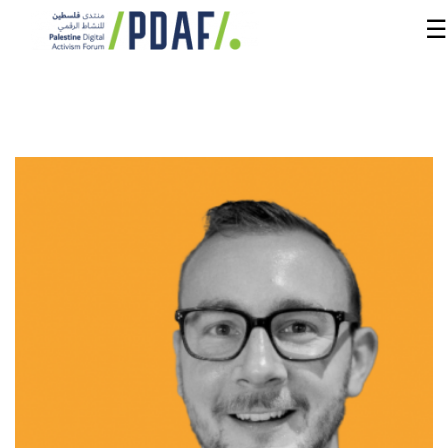
☰
الرئيسية
فعاليات
المنتدى
من
نحن
مدربون
ومتحدثون
سنوات
سابقة