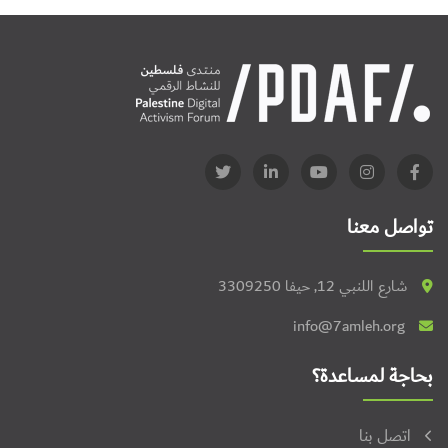
تواصل معنا
شارع اللنبي 12, حيفا 3309250
info@7amleh.org
بحاجة لمساعدة؟
اتصل بنا