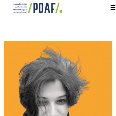
☰
الرئيسية
فعاليات
المنتدى
من
نحن
مدربون
ومتحدثون
سنوات
سابقة