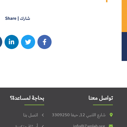
شارك | Share
تواصل معنا
بحاجة لمساعدة؟
شارع اللنبي 12, حيفا 3309250
اتصل بنا
info@7amleh.org
أسئلة متكررة