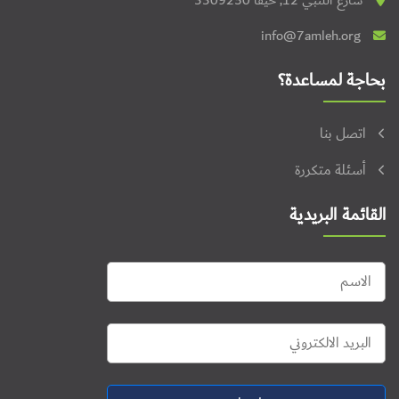
شارع اللنبي 12, حيفا 3309250
info@7amleh.org
بحاجة لمساعدة؟
اتصل بنا
أسئلة متكررة
القائمة البريدية