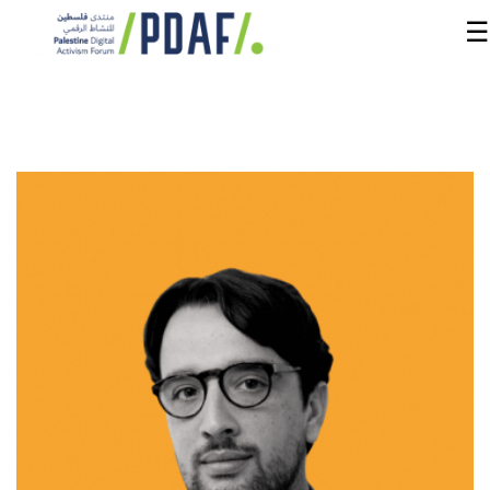
☰
الرئيسية
فعاليات
المنتدى
من
نحن
مدربون
ومتحدثون
سنوات
سابقة