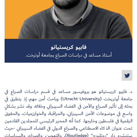
سجل الآن
فابيو كريستيانو
EN
أستاذ مساعد في دراسات الصراع بجامعة أوترخت.
د. فابيو كريستيانو هو بروفيسور مساعد في قسم دراسات الصراع في
جامعة أوتريخت (Utrecht University) وباحث أمن مهم، إذ يتطرق في
بحثه إلى تأثير الصراع والأمن في الفضاء السيبراني وخلاله. وقد نشر بشكلٍ
واسع في موضوعات الأمن السيبراني، والمراقبة، والخوارزميات، والحقوق
الرقمية في فلسطين وخارجها. كما أنه المحرر الرئيسي للمجلدين القادمين
تحت عنوان الذكاء الاصطناعي والصراع الدولي في الفضاء السيبراني -حيث
ستنشره دار "روتليدج" (Routledge)، والتهجين، والصراع، والسياسات