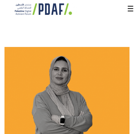
☰
الرئيسية
فعاليات
المنتدى
من
نحن
مدربون
ومتحدثون
سنوات
سابقة