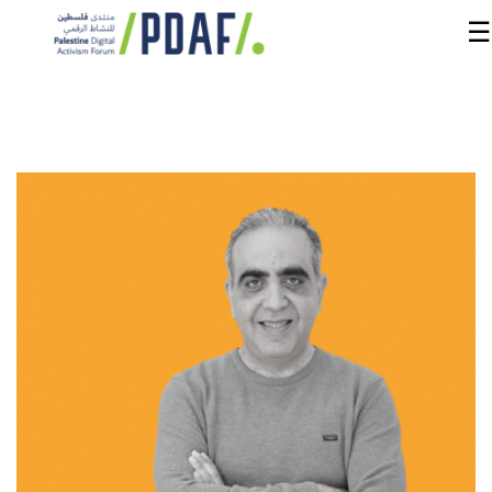
☰
الرئيسية
فعاليات
المنتدى
من
نحن
مدربون
ومتحدثون
سنوات
سابقة