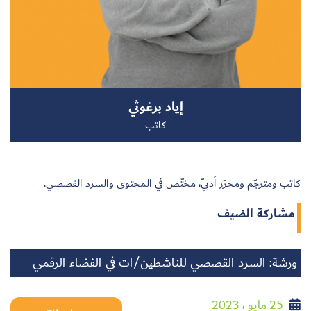
سجل الآن
إياد برغوثي
EN
كاتب
كاتب ومترجّم ومحرّر أدبيّ، مختّص في المحتوى والسرد القصصي.
مشاركة الضيف
ورشة: السرد القصصي للناشطين/ات في الفضاء الرقمي
25 مايو ، 2023