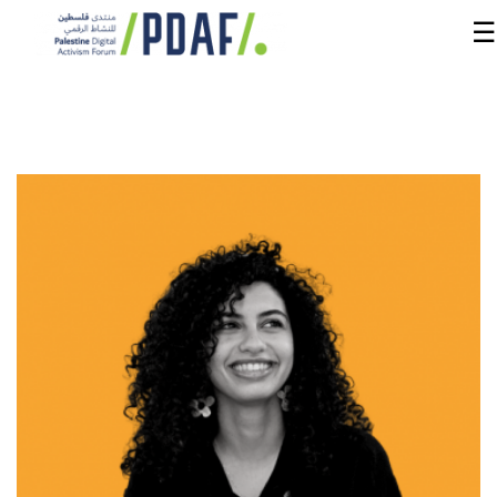
☰
الرئيسية
فعاليات
المنتدى
من
نحن
مدربون
ومتحدثون
سنوات
سابقة