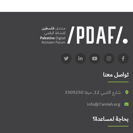
تواصل معنا
شارع اللنبي 12, حيفا 3309250
info@7amleh.org
بحاجة لمساعدة؟