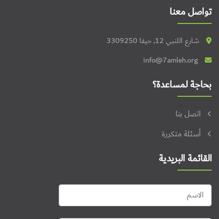
تواصل معنا
شارع اللنبي 12, حيفا 3309250
info@7amleh.org
بحاجة لمساعدة؟
اتصل بنا
أسئلة متكررة
القائمة البريدية