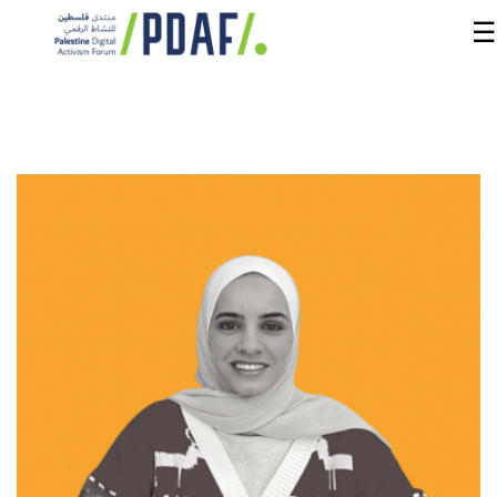
☰
الرئيسية
فعاليات
المنتدى
من
نحن
مدربون
ومتحدثون
سنوات
سابقة