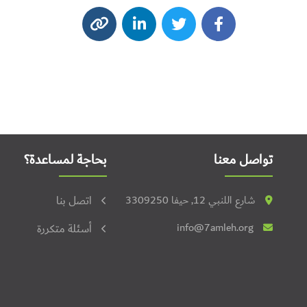
تواصل معنا
بحاجة لمساعدة؟
شارع اللنبي 12, حيفا 3309250
اتصل بنا
info@7amleh.org
أسئلة متكررة