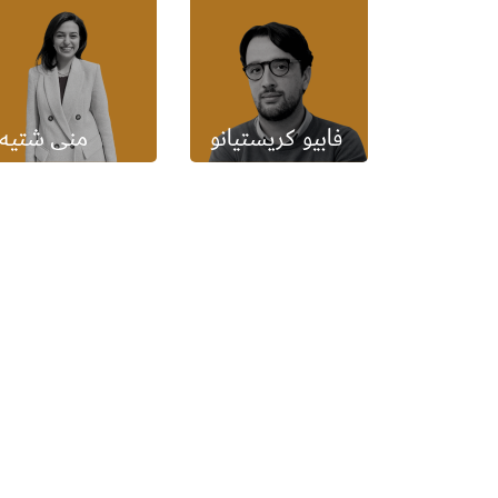
فابيو كريستيانو
منى شتيه